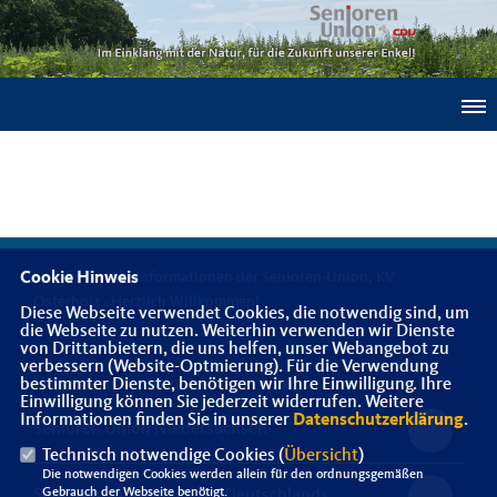
Cookie Hinweis
Hier finden Sie Informationen der Senioren-Union, KV
Osterholz - Herzlich Willkommen!
Diese Webseite verwendet Cookies, die notwendig sind, um
die Webseite zu nutzen. Weiterhin verwenden wir Dienste
von Drittanbietern, die uns helfen, unser Webangebot zu
verbessern (Website-Optmierung). Für die Verwendung
bestimmter Dienste, benötigen wir Ihre Einwilligung. Ihre
IMPRESSUM
DATENSCHUTZ
KONTAKT
Einwilligung können Sie jederzeit widerrufen. Weitere
Informationen finden Sie in unserer
Datenschutzerklärung
.
Senioren Union Niedersachsen
Technisch notwendige Cookies (
Übersicht
)
Die notwendigen Cookies werden allein für den ordnungsgemäßen
Gebrauch der Webseite benötigt.
Senioren-Union der CDU Deutschlands