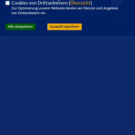
Cookies von Drittanbietern (
Übersicht
)
Zur Optimierung unserer Webseite binden wir Dienste und Angebote
@2026 Senioren-Union,
Realisation: Sharkness Media GmbH
von Drittanbietern ein.
Kreisvereinigung Osterholz
& Co. KG
Vorsitzender: Manfred P. Kiehn
Alle akzeptieren
Auswahl speichern
Alle Rechte vorbehalten.