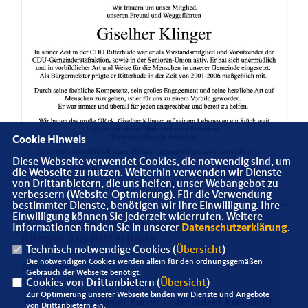
Cookie Hinweis
Diese Webseite verwendet Cookies, die notwendig sind, um
die Webseite zu nutzen. Weiterhin verwenden wir Dienste
von Drittanbietern, die uns helfen, unser Webangebot zu
verbessern (Website-Optmierung). Für die Verwendung
bestimmter Dienste, benötigen wir Ihre Einwilligung. Ihre
Einwilligung können Sie jederzeit widerrufen. Weitere
Die Senioren-Union trauert um Giselher
Informationen finden Sie in unserer
Datenschutzerklärung
.
Klinger aus Ritterhude
Technisch notwendige Cookies (
Übersicht
)
Die notwendigen Cookies werden allein für den ordnungsgemäßen
25.07.2026
Gebrauch der Webseite benötigt.
Cookies von Drittanbietern (
Übersicht
)
Zur Optimierung unserer Webseite binden wir Dienste und Angebote
Text und Bild : Weser Kurier Osterholzet Kreisblatt.
von Drittanbietern ein.