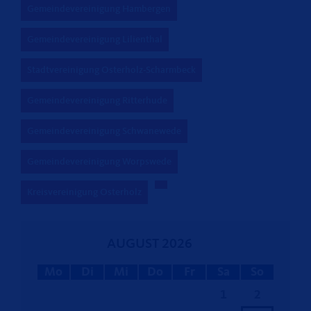
Gemeindevereinigung Hambergen
Gemeindevereinigung Lilienthal
Stadtvereinigung Osterholz-Scharmbeck
Gemeindevereinigung Ritterhude
Gemeindevereinigung Schwanewede
Gemeindevereinigung Worpswede
Kreisvereinigung Osterholz
AUGUST 2026
Mo
Di
Mi
Do
Fr
Sa
So
1
2