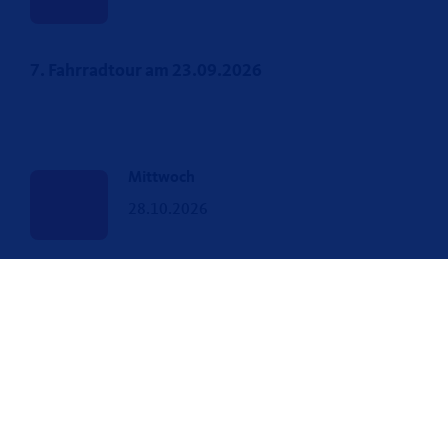
7. Fahrradtour am 23.09.2026
Mittwoch
28.10.2026
8. Fahrradtour am 28.10.2026